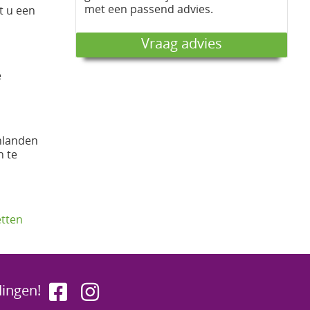
met een passend advies.
t u een
Vraag advies
e
jnlanden
n te
tten
dingen!