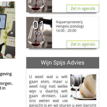
2026
Zet in agenda
01
Najaarsproeverij
Hengelo (zondag)
14:00 - 20:00
nov
2026
Zet in agenda
Wijn Spijs Advies
tgeving
U weet wat u wilt
gaan eten, maar u
zorgen.
weet nog niet welke
 in
wijn u daarbij wilt
gaan drinken. Laat
ons weten wat uw
gerecht is en wij sturen u een bericht