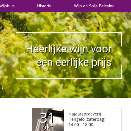
Wijnhuis
Historie
Wijn en Spijs Beleving
Heerlijke wijn voor
een eerlijke prijs
31
Najaarsproeverij
Hengelo (zaterdag)
14:00 - 18:00
okt